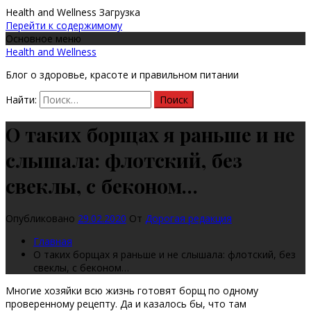
Health and Wellness
Загрузка
Перейти к содержимому
Основное меню
Health and Wellness
Блог о здоровье, красоте и правильном питании
Найти:
О таких борщах я раньше и не
слышала: флотский, без
свеклы, с беконом…
Опубликовано
29.02.2020
От
Дорогая редакция
Главная
О таких борщах я раньше и не слышала: флотский, без
свеклы, с беконом…
Многие хозяйки всю жизнь готовят борщ по одному
проверенному рецепту. Да и казалось бы, что там