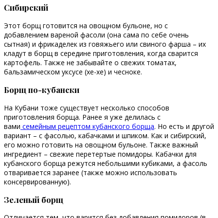
Сибирский
Этот борщ готовится на овощном бульоне, но с
добавлением вареной фасоли (она сама по себе очень
сытная) и фрикаделек из говяжьего или свиного фарша – их
кладут в борщ в середине приготовления, когда сварится
картофель. Также не забывайте о свежих томатах,
бальзамическом уксусе (хе-хе) и чесноке.
Борщ по-кубански
На Кубани тоже существует несколько способов
приготовления борща. Ранее я уже делилась с
вами
семейным рецептом кубанского борща
. Но есть и другой
вариант – с фасолью, кабачками и шпиком. Как и сибирский,
его можно готовить на овощном бульоне. Также важный
ингредиент – свежие перетертые помидоры. Кабачки для
кубанского борща режутся небольшими кубиками, а фасоль
отваривается заранее (также можно использовать
консервированную).
Зеленый борщ
Отличается тем, что варится без добавления помидоров (в