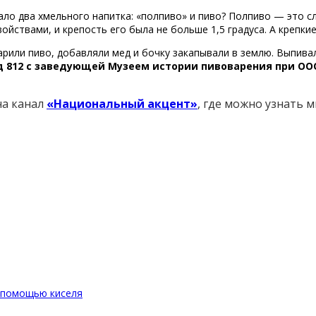
вало два хмельного напитка: «полпиво» и пиво? Полпиво — это с
ствами, и крепость его была не больше 1,5 градуса. А крепкие
арили пиво, добавляли мед и бочку закапывали в землю. Выпивал
д 812 с заведующей Музеем истории пивоварения при О
на канал
«Национальный акцент»
, где можно узнать 