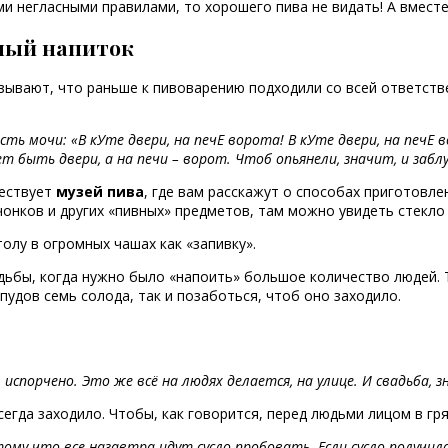
и негласными правилами, то хорошего пива не видать! А вместе 
ный напиток
вают, что раньше к пивоварению подходили со всей ответственн
есть мочи: «В кУте двери, на печЕ ворота! В кУте двери, на печЕ 
т быть двери, а на печи – ворот. Чтоб опьянели, значит, и забл
ществует
музей пива
, где вам расскажут о способах приготовле
чонков и других «пивных» предметов, там можно увидеть стекл
толу в огромных чашах как «запивку».
адьбы, когда нужно было «напоить» большое количество людей. 
 пудов семь солода, так и позаботься, чтоб оно заходило.
я, испорчено. Это же всё на людях делается, на улице. И свадьба,
егда заходило. Чтобы, как говорится, перед людьми лицом в гря
у что все назавтра идут сусло пробовать. Если сусло получилось