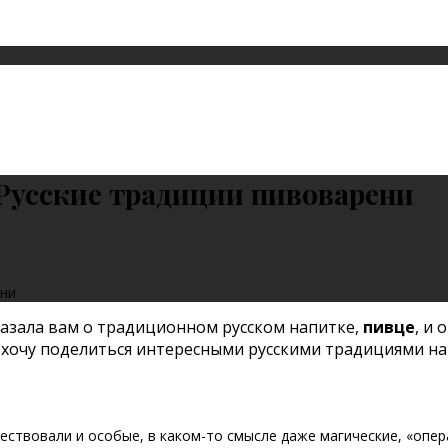
 Русские традиции пивоварени
ени
казала вам о традиционном русском напитке,
пивце
, и 
, хочу поделиться интересными русскими традициями на
ествовали и особые, в каком-то смысле даже магические, «опе