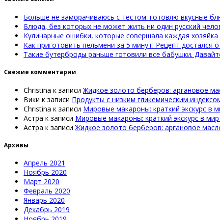
Больше не заморачиваюсь с тестом: готовлю вкусные бл
Блюда, без которых не может жить ни один русский чело
Кулинарные ошибки, которые совершала каждая хозяйка
Как приготовить пельмени за 5 минут. Рецепт достался о
Такие бутерброды раньше готовили все бабушки. Давай
Свежие комментарии
Christina
к записи
Жидкое золото берберов: аргановое ма
Вики
к записи
Продукты с низким гликемическим индексо
Christina
к записи
Мировые макароны: краткий экскурс в м
Астра
к записи
Мировые макароны: краткий экскурс в мир
Астра
к записи
Жидкое золото берберов: аргановое масл
Архивы
Апрель 2021
Ноябрь 2020
Март 2020
Февраль 2020
Январь 2020
Декабрь 2019
Ноябрь 2019