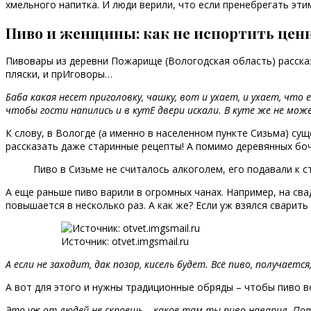
хмельного напитка. И люди верили, что если пренебрегать этим
Пиво и женщины: как не испортить цен
Пивовары из деревни Пожарище (Вологодская область) рассказы
пляски, и прИговоры…
Баба какая несет приголовку, чашку, вот и ухает, и ухает, что 
чтобы гости напились и в кутЕ двери искали. В куте же не може
К слову, в Вологде (а именно в населенном пункте Сизьма) су
рассказать даже старинные рецепты! А помимо деревянных бо
Пиво в Сизьме не считалось алкоголем, его подавали к с
А еще раньше пиво варили в огромных чанах. Например, на св
повышается в несколько раз. А как же? Если уж взялся сварить
Источник: otvet.imgsmail.ru
А если не заходит, дак позор, кисель будет. Всё пиво, получаетс
А вот для этого и нужны традиционные обряды – чтобы пиво вс
Это уж от людей не скроешь – какое там ты пиво наварил. Потом