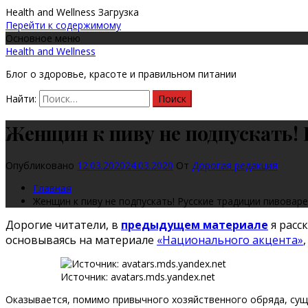
Health and Wellness
Загрузка
Перейти к содержимому
Основное меню
Health and Wellness
Блог о здоровье, красоте и правильном питании
Найти:
Женщин к пиву не подпускать!
Опубликовано
12.03.2020
24.03.2020
От
Дорогая редакция
Главная
Женщин к пиву не подпускать! Русские традиции пивовар
Дорогие читатели, в
предыдущем материале
я расс
основываясь на материале
«Национального акцента»
Источник: avatars.mds.yandex.net
Оказывается, помимо привычного хозяйственного обряда, сущ