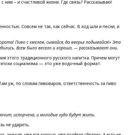
с ним – и счастливой жизни. Где связь? Рассказываю!
остью. Совсем не так, как сейчас. В ход шли и песни, и
ворота! Пиво с хмелем, сымайся, да вверьх подымайся!» Это
удились. Всем было весело и хорошо, — рассказывают они.
ния этого традиционного русского напитка. Причем могут
о эпохи социализма — это уже водочный формат.
Там уж, по словам пивоваров, ответственность за пиво
 значит, испорчена, и молодые худо будут жить.
зь не ударить.
, значит, уже всё хорошо, уже полдела сделано. А если не