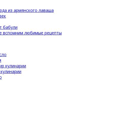
юда из армянского лаваша
век
т бабули
те вспомним любимые рецепты
сло
м
ир кулинарии
 кулинарии
о