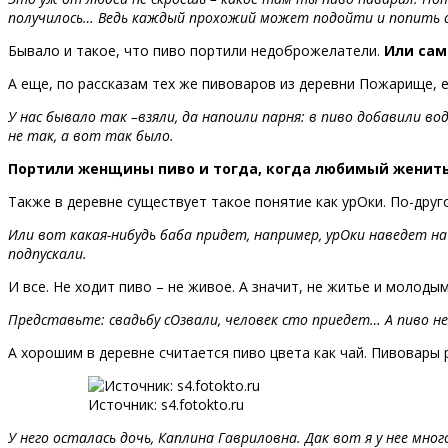
получилось… Ведь каждый прохожий может подойти и попить с
Бывало и такое, что пиво портили недоброжелатели.
Или сам
А еще, по рассказам тех же пивоваров из деревни Пожарище, ес
У нас бывало так –взяли, да напоили парня: в пиво добавили вод
не так, а вот так было.
Портили женщины пиво и тогда, когда любимый женитьс
Также в деревне существует такое понятие как урОки. По-друго
Или вот какая-нибудь баба придет, например, урОки наведет на
подпускали.
И все. Не ходит пиво – не живое. А значит, не житье и молодым
Представьте: свадьбу сОзвали, человек сто приедет… А пиво не
А хорошим в деревне считается пиво цвета как чай. Пивовары
Источник: s4.fotokto.ru
У него осталась дочь, Каплина Гавриловна. Дак вот я у нее мн