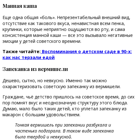
Манная каша
Еще одна общая «боль». Непрезентабельный внешний вид,
отсутствие как такового вкуса, ненавистная всем пенка,
крупинки, которые неприятно ощущаются во рту, и сама
консистенция манной каши — все это вызывало негативные
эмоции у детей советского времени.
Также читайте:
Воспоминания о детском саде в 90-х:
как нас терзали едой
Запеканка из вермишели
Дешево, сытно, но невкусно. Именно так можно
охарактеризовать советскую запеканку из вермишели.
Граждане, чьё детство пришлось на советское время, до сих
пор помнят вкус и неоднозначную структуру этого блюда.
Думаю, мало было таких детей, кто уплетал запеканку из
макарон с большим удовольствием.
Тонкая вермишель при запекании разбухала и
частенько подгорала. В таком виде запеканка
была твердой и невкусной.