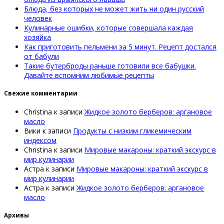
Блюда, без которых не может жить ни один русский
человек
Кулинарные ошибки, которые совершала каждая
хозяйка
Как приготовить пельмени за 5 минут. Рецепт достался
от бабули
Такие бутерброды раньше готовили все бабушки.
Давайте вспомним любимые рецепты
Свежие комментарии
Christina
к записи
Жидкое золото берберов: аргановое
масло
Вики
к записи
Продукты с низким гликемическим
индексом
Christina
к записи
Мировые макароны: краткий экскурс в
мир кулинарии
Астра
к записи
Мировые макароны: краткий экскурс в
мир кулинарии
Астра
к записи
Жидкое золото берберов: аргановое
масло
Архивы