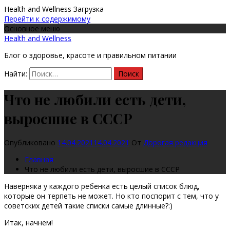
Health and Wellness
Загрузка
Перейти к содержимому
Основное меню
Health and Wellness
Блог о здоровье, красоте и правильном питании
Найти:
Что не любили есть дети,
выросшие в СССР
Опубликовано
14.04.2021
14.04.2021
От
Дорогая редакция
Главная
Что не любили есть дети, выросшие в СССР
Наверняка у каждого ребенка есть целый список блюд,
которые он терпеть не может. Но кто поспорит с тем, что у
советских детей такие списки самые длинные?:)
Итак, начнем!