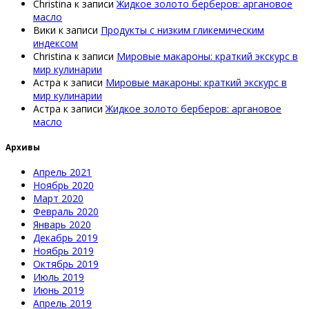
Christina
к записи
Жидкое золото берберов: аргановое
масло
Вики
к записи
Продукты с низким гликемическим
индексом
Christina
к записи
Мировые макароны: краткий экскурс в
мир кулинарии
Астра
к записи
Мировые макароны: краткий экскурс в
мир кулинарии
Астра
к записи
Жидкое золото берберов: аргановое
масло
Архивы
Апрель 2021
Ноябрь 2020
Март 2020
Февраль 2020
Январь 2020
Декабрь 2019
Ноябрь 2019
Октябрь 2019
Июль 2019
Июнь 2019
Апрель 2019