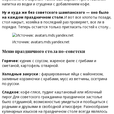
напитка из водки и сгущенки с добавлением кофе.
Ну и куда же без советского шампанского — оно было
на каждом праздничном столе.
И вот все хлопоты позади,
стол накрыт, хозяйка в последний раз проверяет, все ли в
порядке. Теперь остается только пригласить гостей к столу…
Источник: avatars.mds.yandex.net
Меню праздничного стола по-советски
Горячее:
курник с соусом, жареное филе с грибами и
сметаной, картофель отварной.
Холодные закуски :
фаршированные яйца с майонезом,
заливные корзиночки с крабами, мусс из ветчины, осетрина
по-русски.
Сладкое:
кофе-глясе, пудинг каштановый или яблочный
пирог.Для советского гражданина праздничное застолье
было отдушиной, возможностью увидеться и пообщаться с
родными и друзьями в свободной атмосфере. Разнообразие
кулинарных изысков на праздничном столе всегда являлось