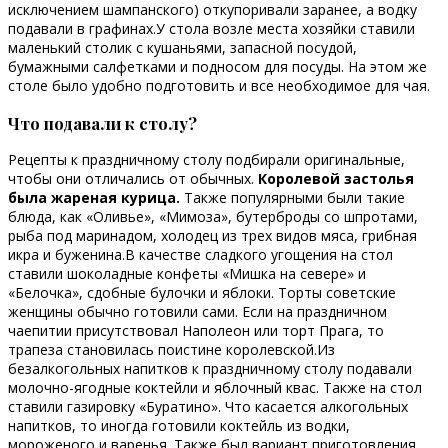
исключением шампанского) откупоривали заранее, а водку
подавали в графинах.У стола возле места хозяйки ставили
маленький столик с кушаньями, запасной посудой,
бумажными салфетками и подносом для посуды. На этом же
столе было удобно подготовить и все необходимое для чая.
Что подавали к столу?
Рецепты к праздничному столу подбирали оригинальные,
чтобы они отличались от обычных.
Королевой застолья
была жареная курица.
Также популярными были такие
блюда, как «Оливье», «Мимоза», бутерброды со шпротами,
рыба под маринадом, холодец из трех видов мяса, грибная
икра и буженина.В качестве сладкого угощения на стол
ставили шоколадные конфеты «Мишка на севере» и
«Белочка», сдобные булочки и яблоки. Торты советские
женщины обычно готовили сами. Если на праздничном
чаепитии присутствовал Наполеон или торт Прага, то
трапеза становилась поистине королевской.Из
безалкогольных напитков к праздничному столу подавали
молочно-ягодные коктейли и яблочный квас. Также на стол
ставили газировку «Буратино». Что касается алкогольных
напитков, то иногда готовили коктейль из водки,
мороженого и варенья. Также был вариант приготовления