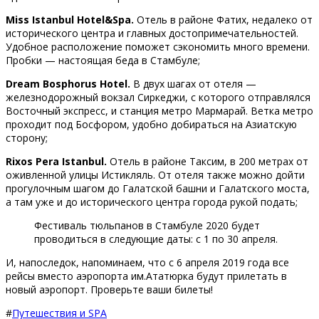
Miss
Istanbul
Hotel
&
Spa
.
Отель в районе Фатих, недалеко от
исторического центра и главных достопримечательностей.
Удобное расположение поможет сэкономить много времени.
Пробки — настоящая беда в Стамбуле;
Dream
Bosphorus
Hotel
.
В двух шагах от отеля —
железнодорожный вокзал Сиркеджи, с которого отправлялся
Восточный экспресс, и станция метро Мармарай. Ветка метро
проходит под Босфором, удобно добираться на Азиатскую
сторону;
Rixos
Pera
Istanbul
.
Отель в районе Таксим, в 200 метрах от
оживленной улицы Истикляль. От отеля также можно дойти
прогулочным шагом до Галатской башни и Галатского моста,
а там уже и до исторического центра города рукой подать;
Фестиваль тюльпанов в Стамбуле 2020 будет
проводиться в следующие даты: с 1 по 30 апреля.
И, напоследок, напоминаем, что с 6 апреля 2019 года все
рейсы вместо аэропорта им.Ататюрка будут прилетать в
новый аэропорт. Проверьте ваши билеты!
#
Путешествия и SPA