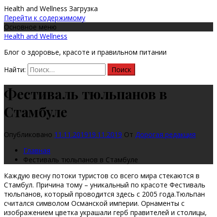
Health and Wellness
Загрузка
Перейти к содержимому
Основное меню
Health and Wellness
Блог о здоровье, красоте и правильном питании
Найти:
Фестиваль тюльпанов в
Стамбуле
Опубликовано
11.11.2019
19.11.2019
От
Дорогая редакция
Главная
Фестиваль тюльпанов в Стамбуле
Каждую весну потоки туристов со всего мира стекаются в
Стамбул. Причина тому – уникальный по красоте Фестиваль
тюльпанов, который проводится здесь с 2005 года.
Тюльпан
считался символом Османской империи. Орнаменты с
изображением цветка украшали герб правителей и столицы,