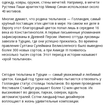
одежду, ковры, оружие, стены мечетей. Например, в мечети
Рустема Паши архитектор Мимар Синан использовал около
40 мотивов.
Многие думают, что родина тюльпанов — Голландия, самый
крупный поставщик этих цветов в мире. На самом же деле в
Европу этот благородный цветок попал лишь в середине 16
века из Константинополя. А первые письменные упоминания
зафиксированы в Древней Персии. Именно оттуда луковицы
завезли в Турцию, где они успешно прижились. Во времена
правления Султана Сулеймана Великолепного было выведено
более 300 новых сортов, а при Ахмеде III появилось
несколько тысяч сортов. Этот период в истории называют
«эрой тюльпанов».
Сегодня тюльпаны в Турции — самый уважаемый и любимый
цветок. Каждый год турки настойчиво пытаются отвоевать у
Голландии статус столицы тюльпанов. Во время проведения
Фестиваля Стамбул украшает более 12 млн цветков. Их
высаживают во дворах, парках, скверах, вдоль
автомагистралей. Сотни ландшафтных дизайнеров
воплощают в жизнь удивительные композиции.