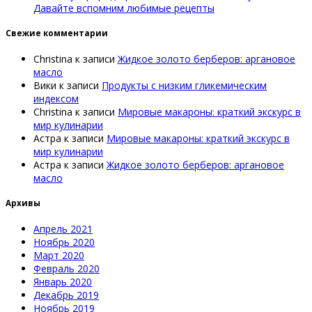
Давайте вспомним любимые рецепты
Свежие комментарии
Christina
к записи
Жидкое золото берберов: аргановое
масло
Вики
к записи
Продукты с низким гликемическим
индексом
Christina
к записи
Мировые макароны: краткий экскурс в
мир кулинарии
Астра
к записи
Мировые макароны: краткий экскурс в
мир кулинарии
Астра
к записи
Жидкое золото берберов: аргановое
масло
Архивы
Апрель 2021
Ноябрь 2020
Март 2020
Февраль 2020
Январь 2020
Декабрь 2019
Ноябрь 2019