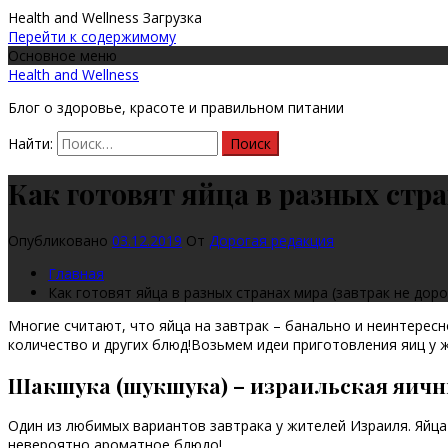
Health and Wellness
Загрузка
Перейти к содержимому
Основное меню
Health and Wellness
Блог о здоровье, красоте и правильном питании
Найти:
Как готовят яйца в разных стра
Опубликовано
03.12.2019
От
Дорогая редакция
Главная
Как готовят яйца в разных странах мира (завтрак не дор
Многие считают, что яйца на завтрак – банально и неинтересно
количество и других блюд!
Возьмем идеи приготовления яиц у ж
Шакшука
(шукшука) – израильская яични
Один из любимых вариантов завтрака у жителей Израиля. Яйца 
невероятно ароматное блюдо!