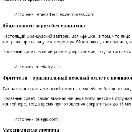
Источник: renecarter.files.wordpress.com
Яйцо-пашот: варим без скорлупы
Настоящий французский завтрак. Вся «фишка» в том, что яйцо
кастрюле вращающуюся «воронку». Яйцо-пашот, как правило, 
Полезный совет: если яйца не «супер» свежие, то для того, ч
Источник: media.lrytas.lt
Фриттата
– оригинальный печеный омлет с начинко
Так называется итальянский омлет – нежнейшее блюдо из яиц,
Полезный совет: самая вкусная начинка получается из стручко
контейнере, тогда время приготовления сократиться до 15 мин
Источник: telegid.com
Мексиканская яичница