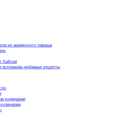
юда из армянского лаваша
век
т бабули
те вспомним любимые рецепты
сло
м
ир кулинарии
 кулинарии
о