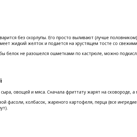
 варится без скорлупы. Его просто выливают (лучше половником
имеет жидкий желток и подается на хрустящем тосте со свежим
тобы белок не разошелся ошметками по кастрюле, можно подкисл
й
 сыра, овощей и мяса. Сначала фриттату жарят на сковороде, а
вой фасоли, колбасок, жареного картофеля, перца (все ингреди
ут).