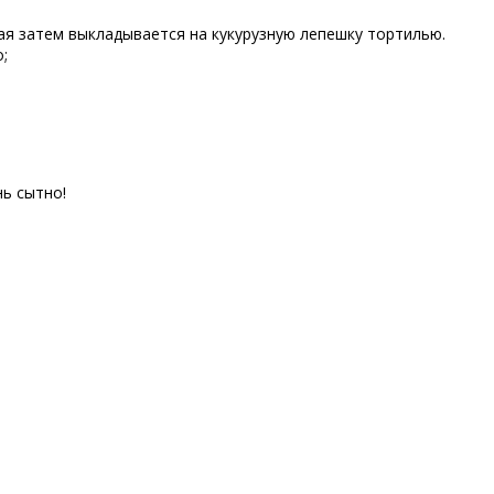
ая затем выкладывается на кукурузную лепешку тортилью.
;
нь сытно!