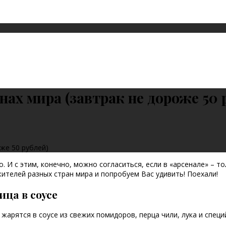
нах мира (завтрак не дороже 50 
оже 50 рублей)
. И с этим, конечно, можно согласиться, если в «арсенале» – т
ителей разных стран мира и попробуем Вас удивить! Поехали!
ца в соусе
жарятся в соусе из свежих помидоров, перца чили, лука и спец