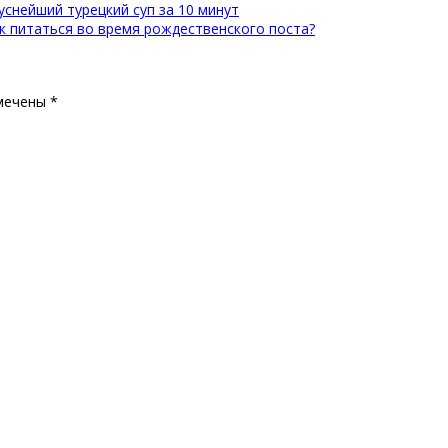
уснейший турецкий суп за 10 минут
ак питаться во время рождественского поста?
мечены
*