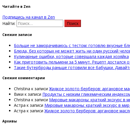
Читайте в Zen
Подпишись на канал в Zen
Найти:
Свежие записи
Больше не заморачиваюсь с тестом: готовлю вкусные бл
Блюда, без которых не может жить ни один русский чело
Кулинарные ошибки, которые совершала каждая хозяйка
Как приготовить пельмени за 5 минут. Рецепт достался о
Такие бутерброды раньше готовили все бабушки. Давай
Свежие комментарии
Christina
к записи
Жидкое золото берберов: аргановое ма
Вики
к записи
Продукты с низким гликемическим индексо
Christina
к записи
Мировые макароны: краткий экскурс в м
Астра
к записи
Мировые макароны: краткий экскурс в мир
Астра
к записи
Жидкое золото берберов: аргановое масл
Архивы