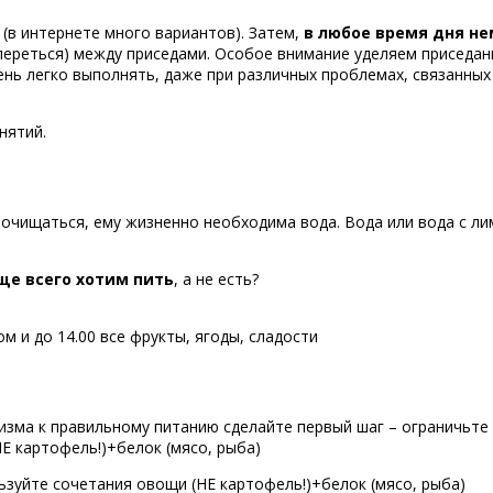
(в интернете много вариантов). Затем,
в любое время дня н
опереться) между приседами. Особое внимание уделяем приседа
нь легко выполнять, даже при различных проблемах, связанных 
нятий.
моочищаться, ему жизненно необходима вода. Вода или вода с л
ще всего хотим пить
, а не есть?
м и до 14.00 все фрукты, ягоды, сладости
зма к правильному питанию сделайте первый шаг – ограничьте у
НЕ картофель!)+белок (мясо, рыба)
льзуйте сочетания овощи (НЕ картофель!)+белок (мясо, рыба)