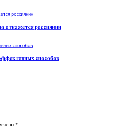
но откажется россиянин
5 эффективных способов
мечены
*