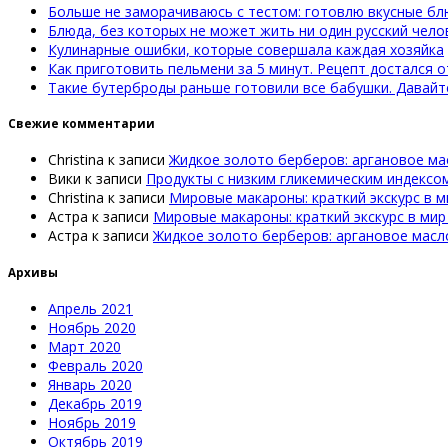
Больше не заморачиваюсь с тестом: готовлю вкусные бл
Блюда, без которых не может жить ни один русский чело
Кулинарные ошибки, которые совершала каждая хозяйка
Как приготовить пельмени за 5 минут. Рецепт достался о
Такие бутерброды раньше готовили все бабушки. Давай
Свежие комментарии
Christina
к записи
Жидкое золото берберов: аргановое ма
Вики
к записи
Продукты с низким гликемическим индексо
Christina
к записи
Мировые макароны: краткий экскурс в м
Астра
к записи
Мировые макароны: краткий экскурс в мир
Астра
к записи
Жидкое золото берберов: аргановое масл
Архивы
Апрель 2021
Ноябрь 2020
Март 2020
Февраль 2020
Январь 2020
Декабрь 2019
Ноябрь 2019
Октябрь 2019