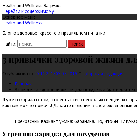
Health and Wellness
Загрузка
Перейти к содержимому
Основное меню
Health and Wellness
Блог о здоровье, красоте и правильном питании
Найти:
3 привычки здоровой жизни для 
Опубликовано
25.11.2018
03.07.2019
От
Дорогая редакция
Главная
3 привычки здоровой жизни для похудения (даже для тех 
Я уже говорила о том, что есть всего несколько вещей, котор
как вам можно помочь! Давайте включим в свой ежедневный рит
Прекрасный вариант ужина: баранина. Но, чтобы НИКАКО
Утренняя зарядка для похудения