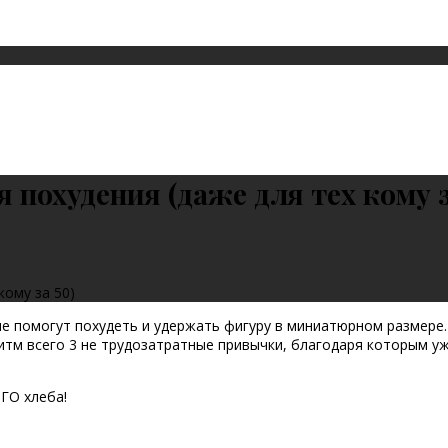
похудения (даже для тех кому з
кому за 50)
ые помогут похудеть и удержать фигуру в миниатюрном размере.
м всего 3 не трудозатратные привычки, благодаря которым уже 
ГО хлеба!