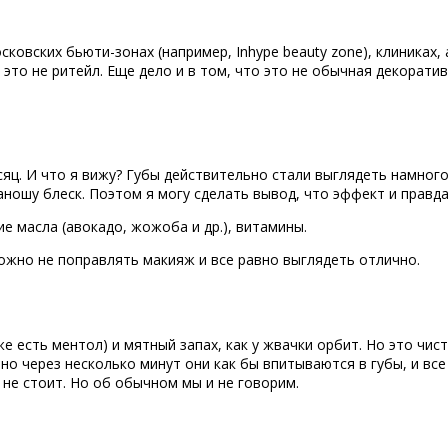
сковских бьюти-зонах (например, Inhype beauty zone), клиниках,
ь это не ритейл. Еще дело и в том, что это не обычная декорати
ц. И что я вижу? Губы действительно стали выглядеть намного
 наношу блеск. Поэтом я могу сделать вывод, что эффект и правд
е масла (авокадо, жожоба и др.), витамины.
 Можно не поправлять макияж и все равно выглядеть отлично.
же есть ментол) и мятный запах, как у жвачки орбит. Но это чи
, но через несколько минут они как бы впитываются в губы, и вс
 не стоит. Но об обычном мы и не говорим.