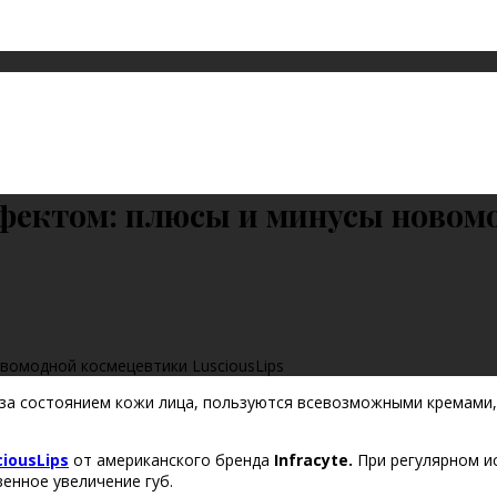
ффектом: плюсы и минусы новом
овомодной космецевтики LusciousLips
за состоянием кожи лица, пользуются всевозможными кремами, 
iousLips
от американского бренда
Infracyte.
При регулярном и
енное увеличение губ.