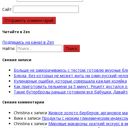
Сайт
Читайте в Zen
Подпишись на канал в Zen
Найти:
Свежие записи
Больше не заморачиваюсь с тестом: готовлю вкусные бл
Блюда, без которых не может жить ни один русский чело
Кулинарные ошибки, которые совершала каждая хозяйка
Как приготовить пельмени за 5 минут. Рецепт достался о
Такие бутерброды раньше готовили все бабушки. Давай
Свежие комментарии
Christina
к записи
Жидкое золото берберов: аргановое ма
Вики
к записи
Продукты с низким гликемическим индексо
Christina
к записи
Мировые макароны: краткий экскурс в м