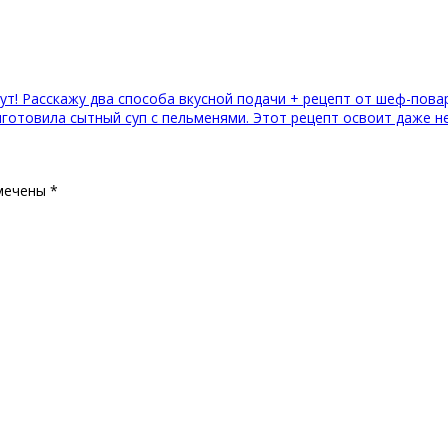
ут! Расскажу два способа вкусной подачи + рецепт от шеф-пова
риготовила сытный суп с пельменями. Этот рецепт освоит даже н
мечены
*