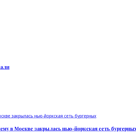
вали
чему в Москве закрылась нью-йоркская сеть бургерны