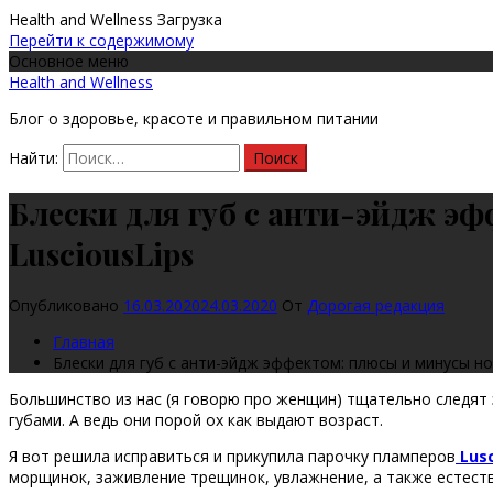
Health and Wellness
Загрузка
Перейти к содержимому
Основное меню
Health and Wellness
Блог о здоровье, красоте и правильном питании
Найти:
Блески для губ с анти-эйдж э
LusciousLips
Опубликовано
16.03.2020
24.03.2020
От
Дорогая редакция
Главная
Блески для губ с анти-эйдж эффектом: плюсы и минусы н
Большинство из нас (я говорю про женщин) тщательно следят 
губами. А ведь они порой ох как выдают возраст.
Я вот решила исправиться и прикупила парочку пламперов
Lusc
морщинок, заживление трещинок, увлажнение, а также естеств