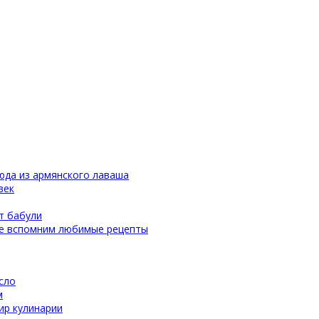
юда из армянского лаваша
век
т бабули
те вспомним любимые рецепты
сло
м
ир кулинарии