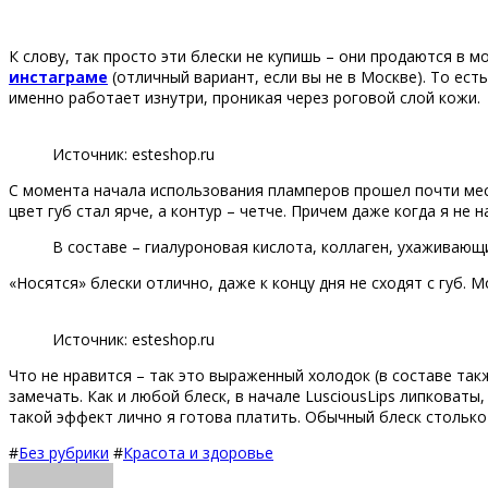
К слову, так просто эти блески не купишь – они продаются в мо
инстаграме
(отличный вариант, если вы не в Москве). То ест
именно работает изнутри, проникая через роговой слой кожи.
Источник: esteshop.ru
С момента начала использования пламперов прошел почти меся
цвет губ стал ярче, а контур – четче. Причем даже когда я не
В составе – гиалуроновая кислота, коллаген, ухаживающи
«Носятся» блески отлично, даже к концу дня не сходят с губ.
Источник: esteshop.ru
Что не нравится – так это выраженный холодок (в составе так
замечать. Как и любой блеск, в начале LusciousLips липковаты
такой эффект лично я готова платить. Обычный блеск столько
#
Без рубрики
#
Красота и здоровье