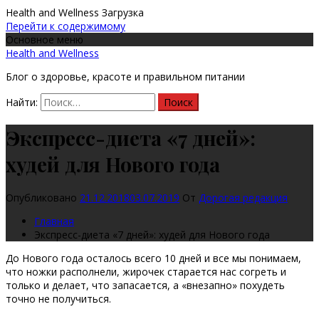
Health and Wellness
Загрузка
Перейти к содержимому
Основное меню
Health and Wellness
Блог о здоровье, красоте и правильном питании
Найти:
Экспресс-диета «7 дней»:
худей для Нового года
Опубликовано
21.12.2018
03.07.2019
От
Дорогая редакция
Главная
Экспресс-диета «7 дней»: худей для Нового года
До Нового года осталось всего 10 дней и все мы понимаем,
что ножки располнели, жирочек старается нас согреть и
только и делает, что запасается, а «внезапно» похудеть
точно не получиться.