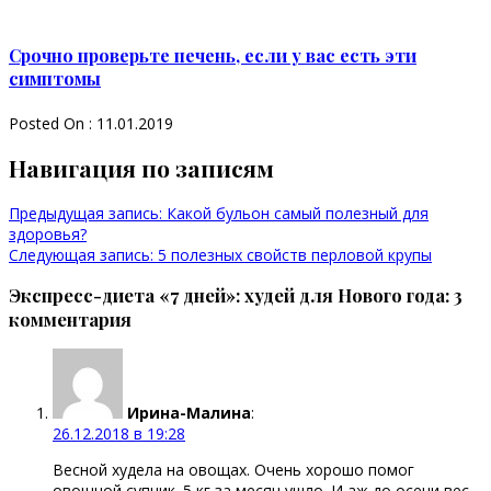
Срочно проверьте печень, если у вас есть эти
симптомы
Posted On : 11.01.2019
Навигация по записям
Предыдущая запись:
Какой бульон самый полезный для
здоровья?
Следующая запись:
5 полезных свойств перловой крупы
Экспресс-диета «7 дней»: худей для Нового года: 3
комментария
Ирина-Малина
:
26.12.2018 в 19:28
Весной худела на овощах. Очень хорошо помог
овощной супчик. 5 кг за месяц ушло. И аж до осени вес