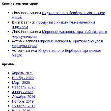
Свежие комментарии
Christina
к записи
Жидкое золото берберов: аргановое
масло
Вики
к записи
Продукты с низким гликемическим
индексом
Christina
к записи
Мировые макароны: краткий экскурс в
мир кулинарии
Астра
к записи
Мировые макароны: краткий экскурс в
мир кулинарии
Астра
к записи
Жидкое золото берберов: аргановое
масло
Архивы
Апрель 2021
Ноябрь 2020
Март 2020
Февраль 2020
Январь 2020
Декабрь 2019
Ноябрь 2019
Октябрь 2019
Июль 2019