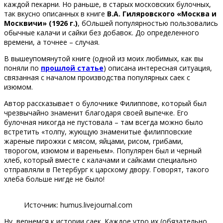
каждой пекарни. Но раньше, в старых московских булочных,
так вкусно описанных в книге
В.А. Гиляровского «Москва и
Москвичи» (1926 г.)
, бОльшей популярностью пользовались
обычные калачи и сайки без добавок. До определенного
времени, а точнее – случая.
В вышеупомянутой книге (одной из моих любимых, как вы
поняли по
прошлой статье
) описана интересная ситуация,
связанная с началом производства популярных саек с
изюмом.
Автор рассказывает о булочнике Филиппове, который был
чрезвычайно знаменит благодаря своей выпечке. Его
булочная никогда не пустовала – там всегда можно было
встретить «толпу, жующую знаменитые филипповские
жареные пирожки с мясом, яйцами, рисом, грибами,
творогом, изюмом и вареньем». Популярен был и черный
хлеб, который вместе с калачами и сайками специально
отправляли в Петербург к царскому двору. Говорят, такого
хлеба больше нигде не было!
Источник: humus.livejournal.com
Ну, вернемся к истории саек. Каждое утро их (обязательно