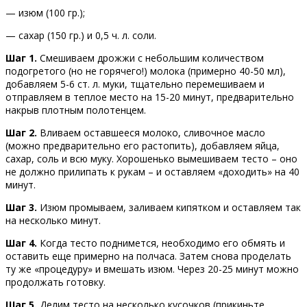
— изюм (100 гр.);
— сахар (150 гр.) и 0,5 ч. л. соли.
Шаг 1.
Смешиваем дрожжи с небольшим количеством
подогретого (но не горячего!) молока (примерно 40-50 мл),
добавляем 5-6 ст. л. муки, тщательно перемешиваем и
отправляем в теплое место на 15-20 минут, предварительно
накрыв плотным полотенцем.
Шаг 2.
Вливаем оставшееся молоко, сливочное масло
(можно предварительно его растопить), добавляем яйца,
сахар, соль и всю муку. Хорошенько вымешиваем тесто – оно
не должно прилипать к рукам – и оставляем «доходить» на 40
минут.
Шаг 3.
Изюм промываем, заливаем кипятком и оставляем так
на несколько минут.
Шаг 4.
Когда тесто поднимется, необходимо его обмять и
оставить еще примерно на полчаса. Затем снова проделать
ту же «процедуру» и вмешать изюм. Через 20-25 минут можно
продолжать готовку.
Шаг 5.
Делим тесто на несколько кусочков (прикиньте