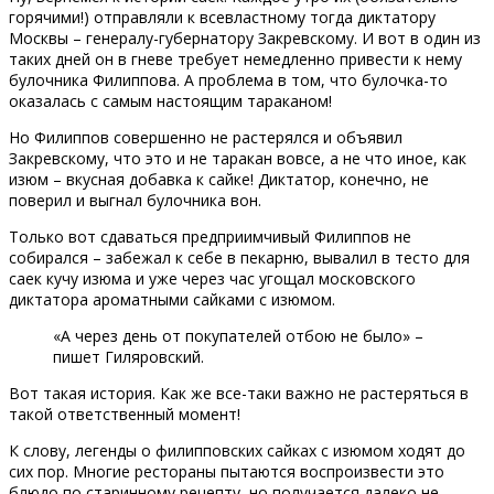
горячими!) отправляли к всевластному тогда диктатору
Москвы – генералу-губернатору Закревскому. И вот в один из
таких дней он в гневе требует немедленно привести к нему
булочника Филиппова. А проблема в том, что булочка-то
оказалась с самым настоящим тараканом!
Но Филиппов совершенно не растерялся и объявил
Закревскому, что это и не таракан вовсе, а не что иное, как
изюм – вкусная добавка к сайке! Диктатор, конечно, не
поверил и выгнал булочника вон.
Только вот сдаваться предприимчивый Филиппов не
собирался – забежал к себе в пекарню, вывалил в тесто для
саек кучу изюма и уже через час угощал московского
диктатора ароматными сайками с изюмом.
«А через день от покупателей отбою не было» –
пишет Гиляровский.
Вот такая история. Как же все-таки важно не растеряться в
такой ответственный момент!
К слову, легенды о филипповских сайках с изюмом ходят до
сих пор. Многие рестораны пытаются воспроизвести это
блюдо по старинному рецепту, но получается далеко не