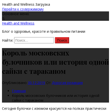
Health and Wellness
Загрузка
Перейти к содержимому
Основное меню
Health and Wellness
Блог о здоровье, красоте и правильном питании
Найти:
Король московских
булочников или история одной
сайки с тараканом
Опубликовано
30.12.2019
От
Дорогая редакция
Главная
Король московских булочников или история одной
сайки с тараканом
Сегодня булочки с изюмом красуются на полках практически