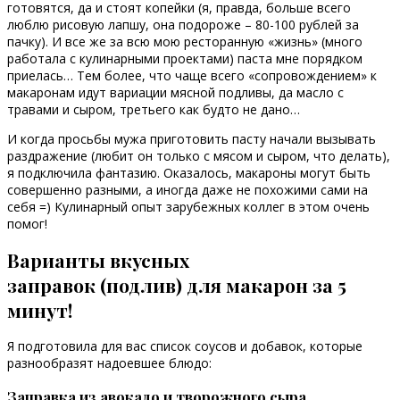
готовятся, да и стоят копейки (я, правда, больше всего
люблю рисовую лапшу, она подороже – 80-100 рублей за
пачку).
И все же за всю мою ресторанную «жизнь» (много
работала с кулинарными проектами) паста мне порядком
приелась… Тем более, что чаще всего «сопровождением» к
макаронам идут вариации мясной подливы, да масло с
травами и сыром, третьего как будто не дано…
И когда просьбы мужа приготовить пасту начали вызывать
раздражение (любит он только с мясом и сыром, что делать),
я подключила фантазию. Оказалось, макароны могут быть
совершенно разными, а иногда даже не похожими сами на
себя =) Кулинарный опыт зарубежных коллег в этом очень
помог!
Варианты вкусных
заправок
(подлив)
для макарон
за 5
минут!
Я подготовила для вас список соусов и добавок, которые
разнообразят надоевшее блюдо:
Заправка из авокадо и творожного сыра