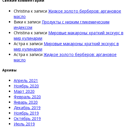
Свежие комментарии
Christina
к записи
Жидкое золото берберов: аргановое
масло
Вики
к записи
Продукты с низким гликемическим
индексом
Christina
к записи
Мировые макароны: краткий экскурс в
мир кулинарии
Астра
к записи
Мировые макароны: краткий экскурс в
мир кулинарии
Астра
к записи
Жидкое золото берберов: аргановое
масло
Архивы
Апрель 2021
Ноябрь 2020
Март 2020
Февраль 2020
Январь 2020
Декабрь 2019
Ноябрь 2019
Октябрь 2019
Июль 2019