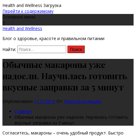
Health and Wellness
Загрузка
Перейти к содержимому
Основное меню
Health and Wellness
Блог о здоровье, красоте и правильном питании
Найти:
Обычные макароны уже
надоели. Научилась готовить
вкусные заправки за 5 минут
Опубликовано
11.12.2019
От
Дорогая редакция
Главная
Обычные макароны уже надоели. Научилась готовить
вкусные заправки за 5 минут
Согласитесь, макароны – очень удобный продукт. Быстро