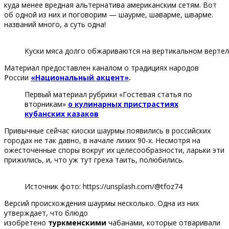
куда менее вредная альтернатива американским сетям. Вот
об одной из них и поговорим — шаурме, шаварме, шварме.
названий много, а суть одна!
Куски мяса долго обжариваются на вертикальном вертеле.
Материал предоставлен каналом о традициях народов
России
«Национальный акцент»
.
Первый материал рубрики «Гостевая статья по
вторникам»
о кулинарных пристрастиях
кубанских казаков
Привычные сейчас киоски шаурмы появились в российских
городах не так давно, в начале лихих 90-х. Несмотря на
ожесточенные споры вокруг их целесообразности, ларьки эти
прижились, и, что уж тут греха таить, полюбились.
Источник фото: https://unsplash.com/@tfoz74
Версий происхождения шаурмы несколько. Одна из них
утверждает, что блюдо
изобретено
туркменскими
чабанами, которые отваривали