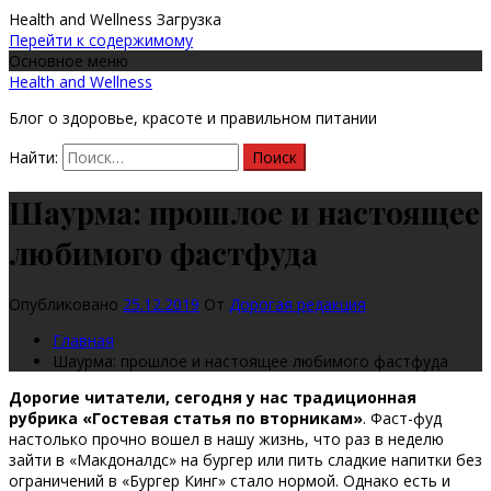
Health and Wellness
Загрузка
Перейти к содержимому
Основное меню
Health and Wellness
Блог о здоровье, красоте и правильном питании
Найти:
Шаурма: прошлое и настоящее
любимого фастфуда
Опубликовано
25.12.2019
От
Дорогая редакция
Главная
Шаурма: прошлое и настоящее любимого фастфуда
Дорогие читатели, сегодня у нас традиционная
рубрика «Гостевая статья по вторникам»
. Фаст-фуд
настолько прочно вошел в нашу жизнь, что раз в неделю
зайти в «Макдоналдс» на бургер или пить сладкие напитки без
ограничений в «Бургер Кинг» стало нормой. Однако есть и