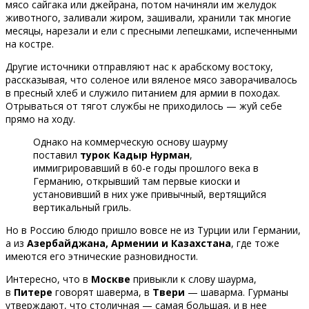
мясо сайгака или джейрана, потом начиняли им желудок
животного, заливали жиром, зашивали, хранили так многие
месяцы, нарезали и ели с пресными лепешками, испеченными
на костре.
Другие источники отправляют нас к арабскому востоку,
рассказывая, что соленое или вяленое мясо заворачивалось
в пресный хлеб и служило питанием для армии в походах.
Отрываться от тягот службы не приходилось — жуй себе
прямо на ходу.
Однако на коммерческую основу шаурму
поставил
турок Кадыр Нурман
,
иммигрировавший в 60-е годы прошлого века в
Германию, открывший там первые киоски и
установивший в них уже привычный, вертящийся
вертикальный гриль.
Но в Россию блюдо пришло вовсе не из Турции или Германии,
а из
Азербайджана, Армении и Казахстана
, где тоже
имеются его этнические разновидности.
Интересно, что в
Москве
привыкли к слову шаурма,
в
Питере
говорят шаверма, в
Твери
— шаварма. Гурманы
утверждают, что столичная — самая большая, и в нее