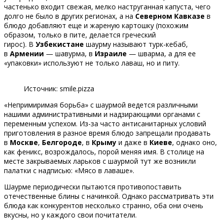
частенько входит свежая, мелко наструганная капуста, чего
долго не было в других регионах, а на
Северном Кавказе
в
блюдо добавляют еще и жареную картошку (похожим
образом, только в пите, делается греческий
гирос). В
Узбекистане
шаурму называют турк-кебаб,
в
Армении
— шавурма, в
Израиле
— шварма, а для ее
«упаковки» используют не только лаваш, но и питу.
Источник: smile.pizza
«Непримиримая борьба» с шаурмой ведется различными
нашими административными и надзирающими органами с
переменным успехом. Из-за часто антисанитарных условий
приготовления в разное время блюдо запрещали продавать
в
Москве
,
Белгороде
, в
Крыму
и даже в
Киеве
, однако оно,
как феникс, возрождалось, порой меняя имя. В столице на
месте закрываемых ларьков с шаурмой тут же возникли
палатки с надписью: «Мясо в лаваше».
Шаурме периодически пытаются противопоставить
отечественные блины с начинкой. Однако рассматривать эти
блюда как конкурентов несколько странно, оба они очень
вкусны, но у каждого свои почитатели.