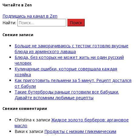
Читайте в Zen
Подпишись на канал в Zen
Найти:
Свежие записи
Больше не заморачиваюсь с тестом: готовлю вкусные
блюда из армянского лаваша
Блюда, без которых не может жить ни один русский
человек
Кулинарные ошибки, которые совершала каждая
хозяйка
Как приготовить пельмени за 5 минут. Рецепт достался
от бабули
Такие бутерброды раньше готовили все бабушки.
Давайте вспомним любимые рецепты
Свежие комментарии
Christina
к записи
Жидкое золото берберов: аргановое
масло
Вики
к записи
Продукты с низким гликемическим